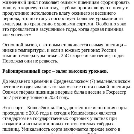
жизненный цикл позволяет озимым пшеницам сформировать
мощную корневую систему, глубоко проникающую в почву и
продуктивно использовать влагу осеннего и весеннего
периода, что по итогу способствует большей урожайности
культуры, по сравнению с яровыми сортами. Особенно ярко
это проявляется в засушливые годы, когда яровая пшеница
«не успевает»
Основной вызов, с которым сталкивается озимая пшеница –
низкие температуры, и если в южных регионах России
зимние температуры ниже - 25С скорее исключение, то для
Поволжья они не редкость.
Районированный сорт – залог высоких урожаев.
До недавнего времени в Средневолжском (7) земледельческом
регионе возделывались только мягкие сорта озимой пшеницы.
Озимая твёрдая пшеница впервые была внесена в Госреестр
по 7 региону только в 2023 году.
Этот сорт – Кошелёвская. Государственные испытания сорта
проходили с 2018 года и сегодня Кошелёвская является
стандартом на государственных сортовых участках при
создании и испытании новых сортов озимых твёрдых
пшениц. Уникальность сорта заключается прежде всего в